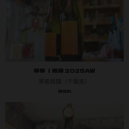
寒菊 ｜橙海 2025AW
寒菊銘醸（千葉県）
売切れ