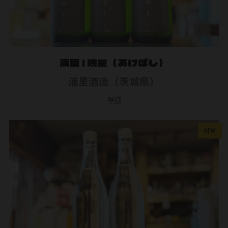
浦里 | 暁星（あけぼし）
浦里酒造（茨城県）
¥0
NEW