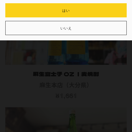
はい
いいえ
麻生富士子 OZ ｜麦焼酎
麻生本店（大分県）
¥1,661