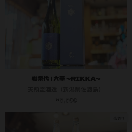
雅楽代 | 六華 ～RIKKA～
天領盃酒造（新潟県佐渡島）
¥5,500
売切れ