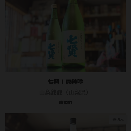
七賢｜夏純吟
山梨銘醸（山梨県）
売切れ
売切れ