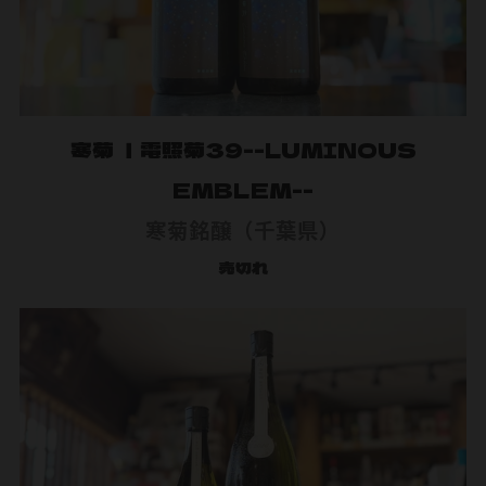
寒菊 ｜電照菊39--LUMINOUS
EMBLEM--
寒菊銘醸（千葉県）
売切れ