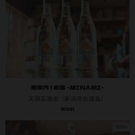
雅楽代 | 南風 -MINAMI-
天領盃酒造（新潟県佐渡島）
売切れ
売切れ