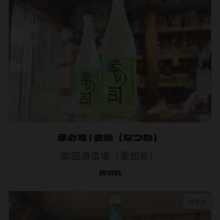
孝の司 | 夏嶺（なつね）
柴田酒造場（愛知県）
売切れ
売切れ