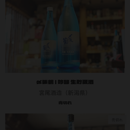
〆張鶴 | 吟醸 生貯蔵酒
宮尾酒造（新潟県）
売切れ
売切れ