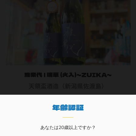
雅楽代 | 瑞華 (火入)～ZUIKA～
天領盃酒造（新潟県佐渡島）
¥2,640
年齢認証
あなたは20歳以上ですか？