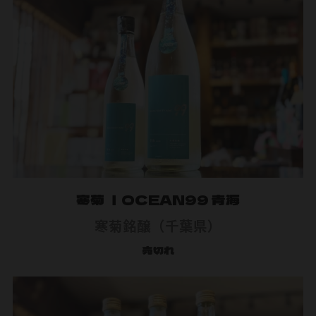
寒菊 ｜OCEAN99 青海
寒菊銘醸（千葉県）
売切れ