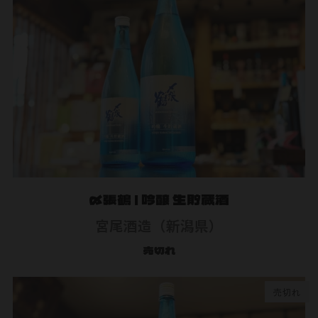
〆張鶴 | 吟醸 生貯蔵酒
宮尾酒造（新潟県）
売切れ
売切れ