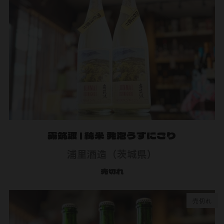
霧筑波 | 純米 発泡うすにごり
浦里酒造（茨城県）
売切れ
売切れ