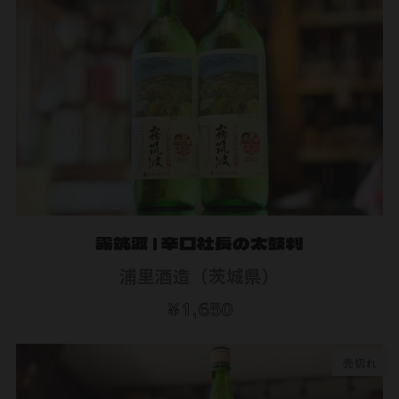
霧筑波 | 辛口社長の太鼓判
浦里酒造（茨城県）
¥1,650
売切れ