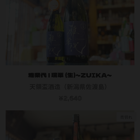
雅楽代 | 瑞華 (生)～ZUIKA～
天領盃酒造（新潟県佐渡島）
¥2,640
売切れ