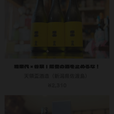
雅楽代 × 谷泉｜能登の酒を止めるな！
天領盃酒造（新潟県佐渡島）
¥2,310