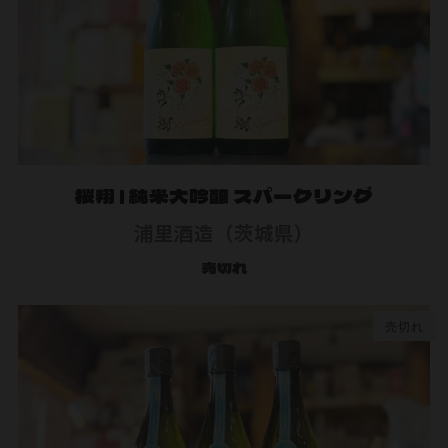
桜翔 | 純米大吟醸 スパークリング
浦里酒造（茨城県）
売切れ
売切れ