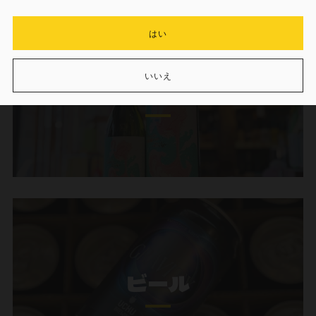
はい
いいえ
焼酎
ビール