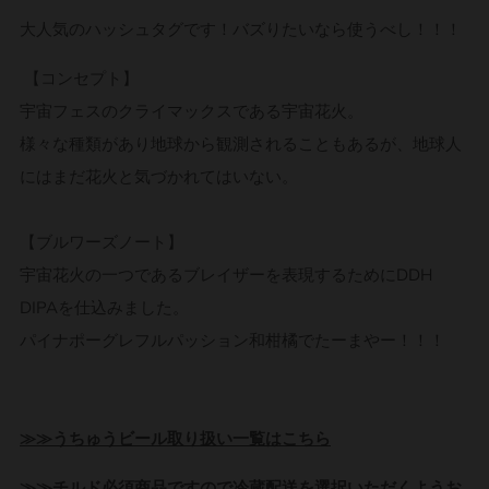
大人気のハッシュタグです！バズりたいなら使うべし！！！
【コンセプト】
宇宙フェスのクライマックスである宇宙花火。
様々な種類があり地球から観測されることもあるが、地球人
にはまだ花火と気づかれてはいない。
【ブルワーズノート】
宇宙花火の一つであるブレイザーを表現するためにDDH
DIPAを仕込みました。
パイナポーグレフルパッション和柑橘でたーまやー！！！
≫≫うちゅうビール取り扱い一覧はこちら
≫≫チルド必須商品ですので冷蔵配送を選択いただくようお