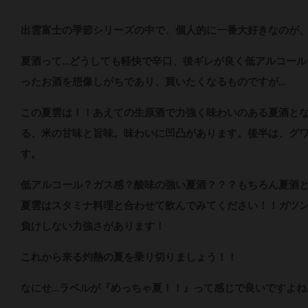
出雲富士の季節シリーズの中で、個人的に一番大好きなのが
夏酒って…どうしても軽快で辛口、後ギレが良く低アルコール
ったお酒を想像しがちであり、買いたくなるものですが…
この夏雲は！！あえての生原酒で力強く味わいのある夏酒と
る、米の甘味と旨味。味わいに凹凸があります。後半は、グワ
す。
低アルコール？ガス感？酸味の強い夏酒？？？もちろん夏酒
夏雲はスタミナ料理と合わせて飲んでみてください！！ガツ
負けしない力強さがあります！
これから来る灼熱の夏を乗り切りましょう！！
なにせ…ラベルが『めっちゃ夏！！』って感じで良いですよ