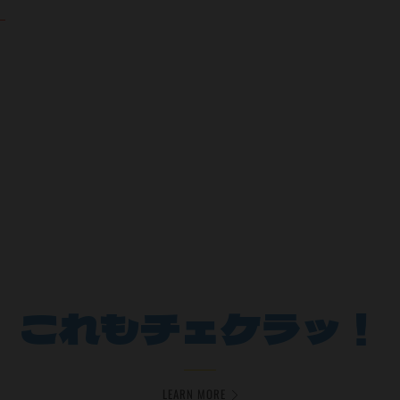
。
これもチェケラッ！
LEARN MORE