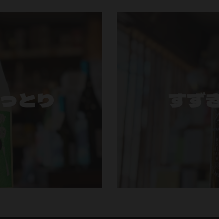
うっとり
すず