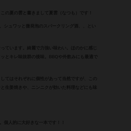
、この夏の雲と書きまして夏雲（なつも）です！
、シュワッと微発泡のスパークリング酒、、とい
なっています。
綺麗で力強い味わい。ほのかに感じ
ッとキレ味抜群の後味。BBQや外飲みにも最適で
としてはそれぞれに個性があって当然ですが、この
ンと生姜焼きや、ニンニクが効いた料理などにも味
ね。個人的に大好きな一本です！！