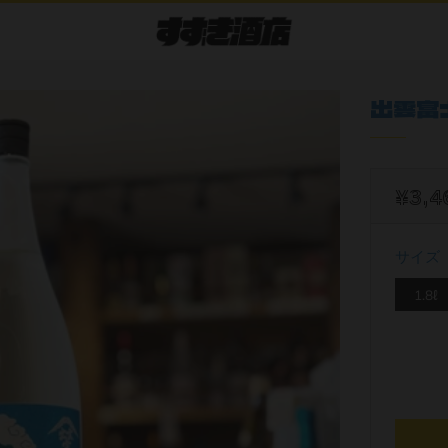
出雲富士
¥3,4
サイズ
1.8ℓ