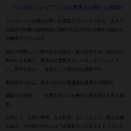
ハレの日にもってこい‼出雲富士の新たな挑戦‼
リーズナブルな商品が多い出雲富士ブランドですが、あえて
の純米大吟醸の高額商品に挑戦‼五百万石50％精米の純米大
吟醸酒でございます。
純米大吟醸らしい華やかさは控え、香りは抑えめ。ほのかに
華やかさを感じ、後半は出雲富士らしいすっきりとしたキ
レ。派手さはなく、全体として穏やかな酒質です。
◆注目すべきは、肩ラベルの≪無濾過生縁酒≫の表記‼
縁結びの神様・・『出雲大社』のお膝元に蔵を構える富士酒
造。
お酒と人、お酒と料理、人と料理、そして人と人。様々な縁
を結び、その縁の中心には『出雲富士』がありますようにと