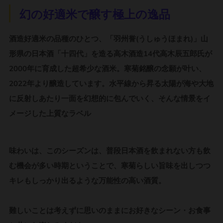
幻の好適米で醸す極上の逸品
酒造好適米の品種のひとつ、「羽州誉(うしゅうほまれ)」
山
形県の日本酒「十四代」を造る高木酒造14代高木辰五郎氏が
2000年に育成した超希少な酒米。寒菊銘醸の念願が叶い、
2022年より醸造しています。
水平線から昇る太陽が海や大地
に反射しあたり一面を幻想的に包んでいく、そんな情景をイ
メージした上質なラベル
味わいは、このシーズンは、
普段日本酒を飲まれない方も飲
む機会が多い時期ということで、寒菊らしい旨味を出しつつ
キレもしっかり出るような万能性の高い酒質。
難しいことは考えずに思いのままにお好きなシーン・お食事