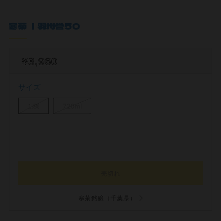
寒菊 ｜羽州誉50
¥3,960
サイズ
1.8ℓ
720ml
売切れ
寒菊銘醸（千葉県）