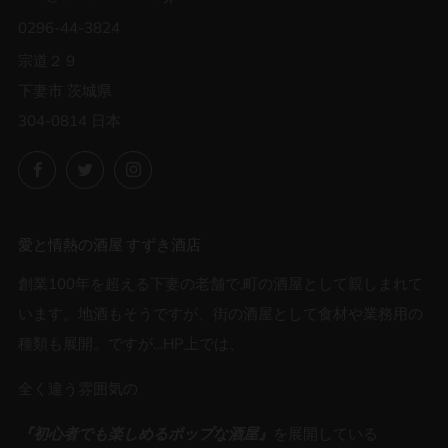
0296-44-3824
宗道２９
下妻市 茨城県
304-0814 日本
Facebook
Twitter
Instagram
愛と情熱の酒屋 すずき酒店
創業100年を超える下妻の老舗で,町の酒屋として親しまれて
います。地酒もそうですが、街の酒屋として食材や業務用の
種類も展開。ですが…HP上では、
全く違う雰囲気の
『初心者でも楽しめるポップな酒屋』
を展開している