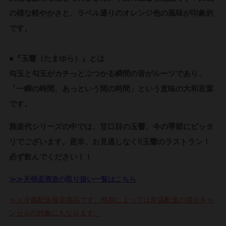
の様な軽やかさと、ラベル通りのオレンジ色の風味が印象的
です。
■『玉響（たまゆら）』とは
勾玉と勾玉がカチっとぶつかる瞬間の音がルーツであり、
「一瞬の時間、あっという間の時間」という意味の大和言葉
です。
雅楽代シリーズの中では、甘口目の玉響、今の季節にピッタ
リでございます。是非、お見逃しなく‼
玉響のラストラン！
必ず飲んでください！！
≫≫天領盃酒造の取り扱い一覧はこちら
≫≫冷蔵配送推奨商品です。時期によっては常温配送の場合キャ
ンセルの対象にもなります。