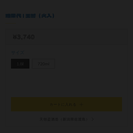
雅楽代 | 玉響（火入）
¥3,740
サイズ
1.8ℓ
720ml
カートに入れる
天領盃酒造（新潟県佐渡島）