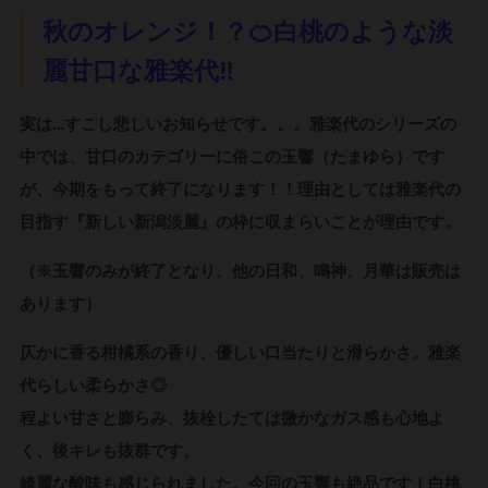
秋のオレンジ！？🍊白桃のような淡
麗甘口な雅楽代‼
実は…すこし悲しいお知らせです。。。雅楽代のシリーズの
中では、甘口のカテゴリーに俗この玉響（たまゆら）です
が、今期をもって終了になります！！
理由としては雅楽代の
目指す『新しい新潟淡麗』の枠に収まらいことが理由です。
（
※玉響のみが終了となり、他の日和、鳴神、月華は販売は
あります）
仄かに香る柑橘系の香り、優しい口当たりと滑らかさ。雅楽
代らしい柔らかさ◎
程よい甘さと膨らみ、抜栓したては微かなガス感も心地よ
く、後キレも抜群です。
綺麗な酸味も感じられました。
今回の玉響も絶品です！白桃