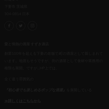
下妻市 茨城県
304-0814 日本
Facebook
Twitter
Instagram
愛と情熱の酒屋 すずき酒店
創業100年を超える下妻の老舗で,町の酒屋として親しまれて
います。地酒もそうですが、街の酒屋として食材や業務用の
種類も展開。ですが…HP上では、
全く違う雰囲気の
『初心者でも楽しめるポップな酒屋』
を展開している
≫詳しくはこちらから