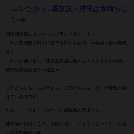
コレだから…霧筑波・浦里は素晴らし
い🔥
浦里酒造店にはふたつのブランドがあります。
・地元茨城県で県内消費率９割を占める、本格的地酒≪霧筑
波≫
・地元を飛び出し、浦里酒造店の名を大きくするため活躍。
特約店限定流通の≪浦里≫
このどちらも、良さがあり。このどちらもまだまだ進化を続
けているのです。
さあ、、、今までになかった霧筑波の登場です。
純米酒の発泡にごり。活性が強く、ジュワっとシュワッと楽
しめる究極の一本。