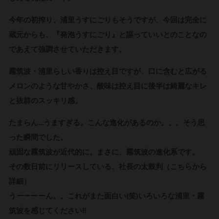
今年の初搾り、浦里うすにごりもそうですが、今回は完全に
蔵元からも、『発泡うすにごり』と謳っていいとのことなの
であえて強調させていただきます。
霧筑波・浦里らしい香りは控え目ですが、口に含むと広がる
メロンのような甘やかさ、酸味は控え目に後半は綺麗なキレ
と抜群のスッキリ感。
たまらん…うますぎる。こんな進化があるのか。。。そう思
った瞬間でした。
頑固な霧筑波が近代的に。まさに、霧筑波の進化系です。
その数日前にリリースしている、社長の太鼓判（こちらから
詳細）
うーーーーん。。これがまた面白い(笑)いろいろな浦里・霧
筑波を感じてください‼