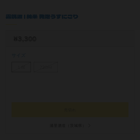
霧筑波 | 純米 発泡うすにごり
¥3,300
サイズ
1.8ℓ
720ml
売切れ
浦里酒造（茨城県）