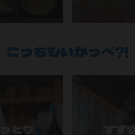
こっちもいがっぺ?!
うっとり
すず