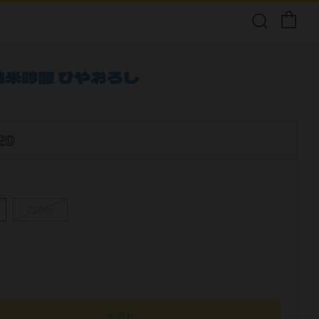
 純米吟醸 ひやおろし
20
720ml
売切れ