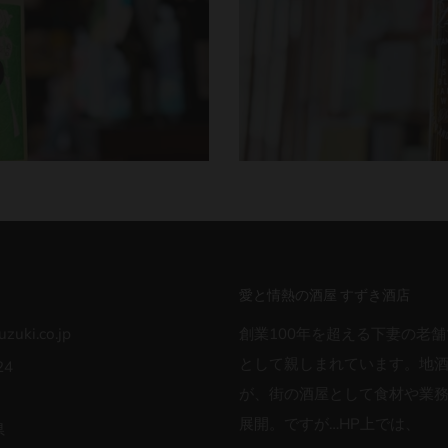
愛と情熱の酒屋 すずき酒店
zuki.co.jp
創業100年を超える下妻の老舗
として親しまれています。地
24
が、街の酒屋として食材や業
展開。ですが…HP上では、
県