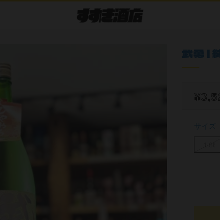
武勇 |
¥3,5
サイズ
1.8ℓ