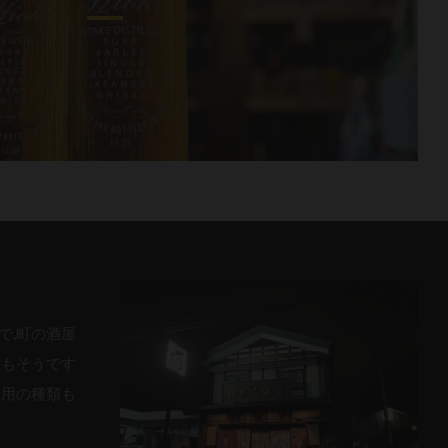
で,町の酒屋
酒もそうです
務用の種類も