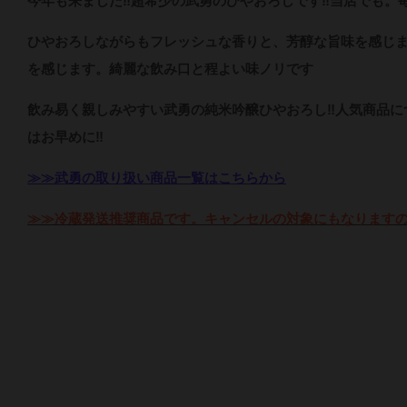
今年も来ました‼超希少の武勇のひやおろしです‼当店でも。
ひやおろしながらもフレッシュな香りと、芳醇な旨味を感じ
を感じます。綺麗な飲み口と程よい味ノリです
飲み易く親しみやすい武勇の純米吟醸ひやおろし‼人気商品に
はお早めに‼
≫≫武勇の取り扱い商品一覧はこちらから
≫≫冷蔵発送推奨商品です。キャンセルの対象にもなります