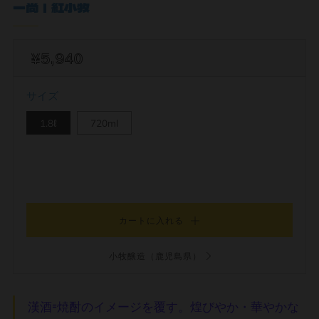
一尚｜紅小牧
¥5,940
サイズ
1.8ℓ
720ml
カートに入れる
小牧醸造（鹿児島県）
漢酒=焼酎のイメージを覆す。煌びやか・華やかな