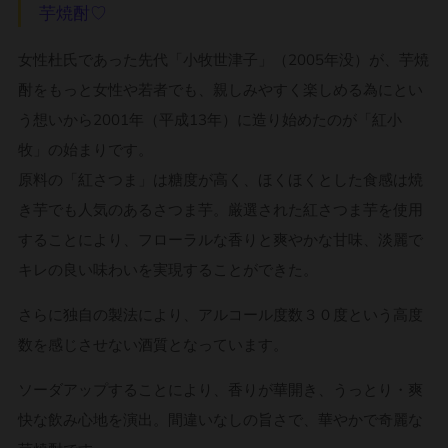
芋焼酎♡
女性杜氏であった先代「小牧世津子」（2005年没）が、
芋焼
酎をもっと女性や若者でも、親しみやすく楽しめる為にとい
う想いから2001年（平成13年）に造り始めたのが「紅小
牧」の始まりです。
原料の「紅さつま」は糖度が高く、ほくほくとした食感は焼
き芋でも人気のあるさつま芋。厳選された紅さつま芋を使用
することにより、
フローラルな香りと爽やかな甘味、淡麗で
キレの良い味わいを実現することができた。
さらに独自の製法により、アルコール度数３０度という高度
数を感じさせない酒質となっています。
ソーダアップすることにより、香りが華開き、うっとり・爽
快な飲み心地を演出。間違いなしの旨さで、華やかで奇麗な