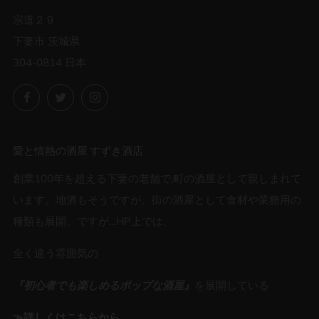
宗道２９
下妻市 茨城県
304-0814 日本
Facebook
Twitter
Instagram
愛と情熱の酒屋 すずき酒店
創業100年を超える下妻の老舗で,町の酒屋として親しまれて
います。地酒もそうですが、街の酒屋として食材や業務用の
種類も展開。ですが…HP上では、
全く違う雰囲気の
『初心者でも楽しめるポップな酒屋』
を展開している
≫詳しくはこちらから