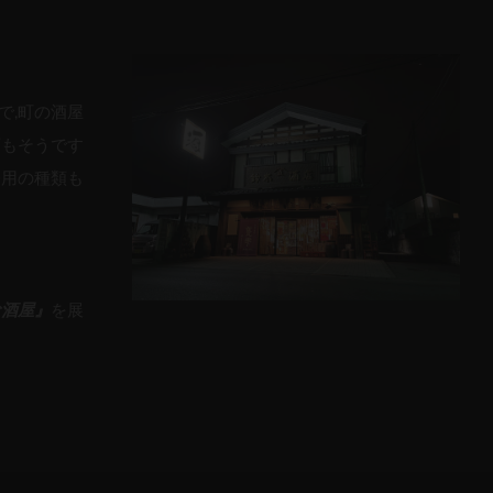
で,町の酒屋
酒もそうです
務用の種類も
な酒屋』
を展