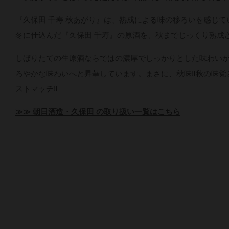
『久保田 千寿 秋あがり』は、熟成による味の移ろいを感じ
冬に仕込んだ『久保田 千寿』の原酒を、秋までじっくり熟成
しぼりたての生原酒ならではの濃厚でしっかりとした味わい
ろやかな味わいへと昇華しています。まさに、秋味‼秋の味覚
ストマッチ‼
≫≫ 朝日酒造・久保田 の取り扱い一覧はこちら