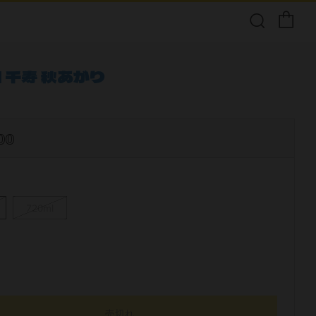
| 千寿 秋あがり
00
720ml
売切れ