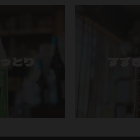
うっとり
すず