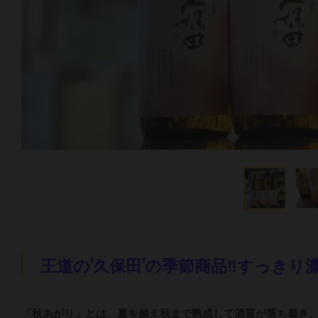
王道の’久保田’の季節商品‼すっきり
「秋あがり」とは、夏を越え秋まで熟成して酒質が落ち着き