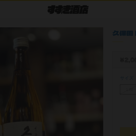
久保田 
¥2,0
サイズ
1.8ℓ