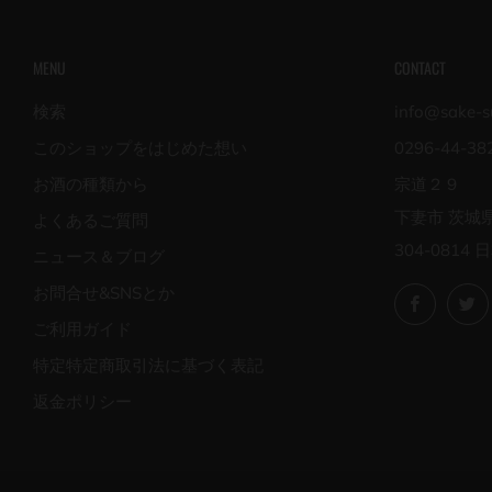
MENU
CONTACT
検索
info@sake-su
このショップをはじめた想い
0296-44-38
お酒の種類から
宗道２９
下妻市 茨城
よくあるご質問
304-0814 
ニュース＆ブログ
お問合せ&SNSとか
Facebo
ご利用ガイド
特定特定商取引法に基づく表記
返金ポリシー