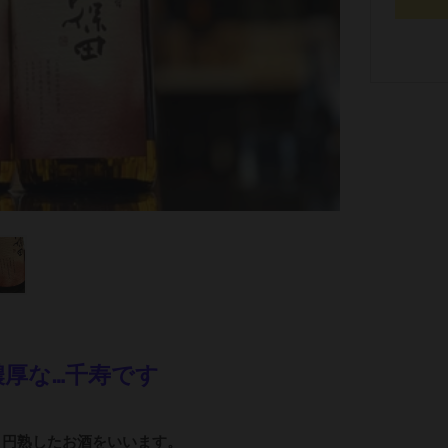
濃厚な…千寿です
、円熟したお酒をいいます。