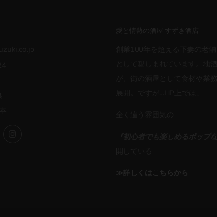
愛と情熱の酒屋 すずき酒店
zuki.co.jp
創業100年を超える下妻の老舗
として親しまれています。地
24
が、街の酒屋として食材や業
展開。ですが…HP上では、
県
日本
全く違う雰囲気の
ok
Twitter
Instagram
『初心者でも楽しめるポップ
開している
≫詳しくはこちらから