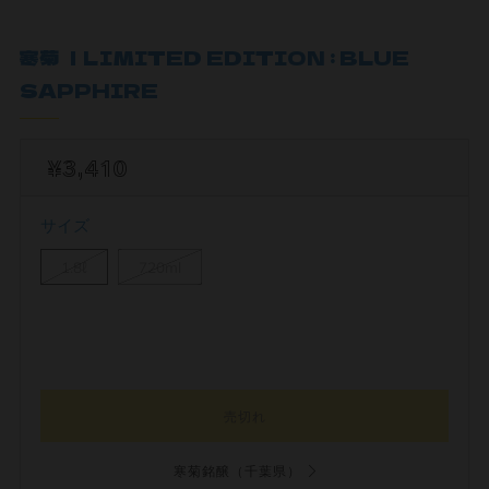
寒菊 ｜LIMITED EDITION : BLUE
SAPPHIRE
¥3,410
サイズ
1.8ℓ
720ml
売切れ
寒菊銘醸（千葉県）