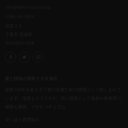
info@sake-suzuki.co.jp
0296-44-3824
宗道２９
下妻市 茨城県
304-0814 日本
Facebook
Twitter
Instagram
愛と情熱の酒屋 すずき酒店
創業100年を超える下妻の老舗で,町の酒屋として親しまれて
います。地酒もそうですが、街の酒屋として食材や業務用の
種類も展開。ですが…HP上では、
全く違う雰囲気の