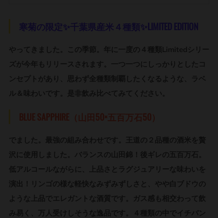
寒菊の限定✨千葉県産米４種類✨LIMITED EDITION
やってきました。この季節。年に一度の４種類Limitedシリー
ズが今年もリリースされます。一つ一つにしっかりとしたコ
ンセプトがあり、思わず全種類制覇したくなるような、ラベ
ル＆味わいです。是非飲み比べてみてください。
BLUE SAPPHIRE（山田50×五百万石50）
でました。最強の組み合わせです。王道の２品種の酒米を贅
沢に使用しました。バランスの山田錦！後ギレの五百万石。
低アルコールながらに、上品さとラグジュアリーな味わいを
演出！リンゴの様な軽快なみずみずしさと、やや白ブドウの
ような上品でエレガントな酒質です。ガス感も相交わって飲
み易く、万人受けしそうな逸品です。４種類の中でイチバン