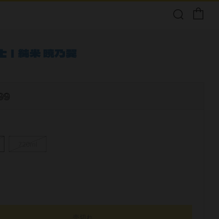
士｜純米 暁乃翼
99
720ml
売切れ