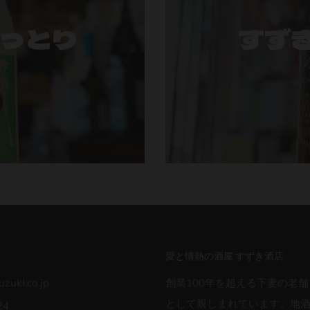
うっとり
すず
愛と情熱の酒屋 すずき酒店
zuki.co.jp
創業100年を超える下妻の老舗
として親しまれています。地
24