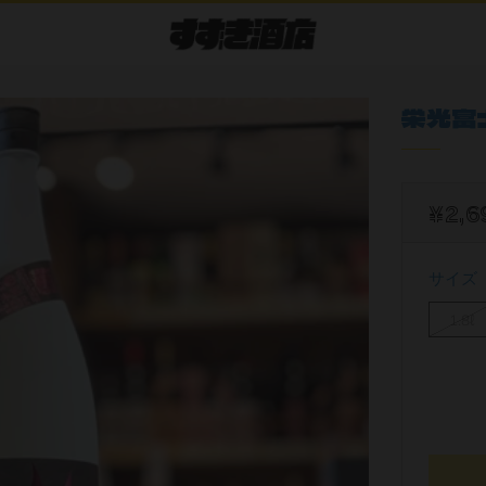
栄光富
¥2,6
サイズ
1.8ℓ