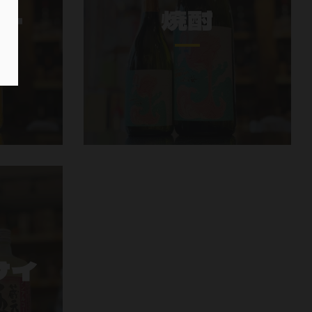
ー
焼酎
サイ