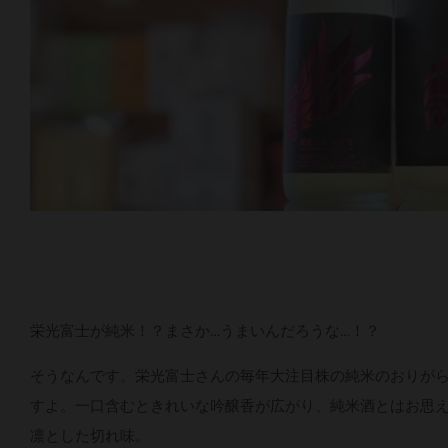
栄光富士が純米！？まさか…うまいんだろうな…！？
そうなんです。栄光富士さんの毎年大注目株の純米のおりがら
すよ。一口含むときれいな吟醸香が広がり、純米酒とはお思
凛とした切れ味。