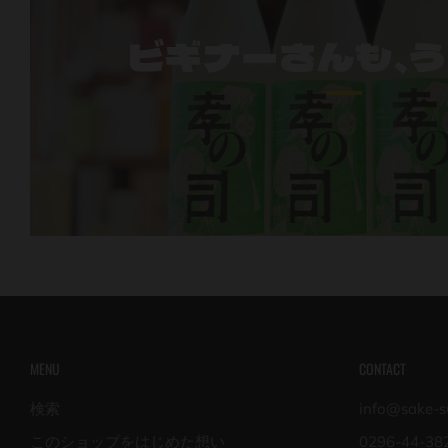
ビギナーさんも、
MENU
CONTACT
検索
info@sake-su
このショップをはじめた想い
0296-44-38