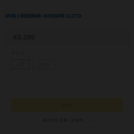
武勇 | 特別純米 小川酵母 にごり
¥3,280
サイズ
1.8ℓ
720ml
売切れ
株式会社 武勇（茨城県）