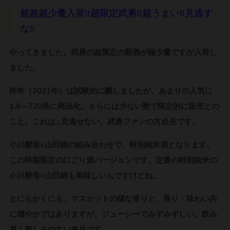
超超超少量入荷‼超限定武勇‼超うまい‼見逃す
な‼
やってきました。武勇の超限定の新酒が極少量ですが入荷し
ました。
昨年（2021年）は試験的に醸しましたが、あまりの人気に
1.8～720共に商品化。さらには少ない数で限定的に販売との
こと。これは…見逃せない。武勇ファンの方必見です。
小川酵母×山田錦の組み合わせで、特別純米酒となります。
この時期限定のにごり酒バージョンです。定番の特別純米の
小川酵母×山田錦も美味しいんですけどね。
とにもかくにも、マスカットの様な香りと、香り・味わい共
に穏やかではありますが、ジューシーでみずみずしい。飲み
易く親しみやすい逸品です。