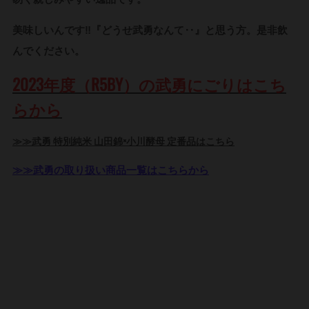
美味しいんです‼『どうせ武勇なんて‥』と思う方。是非飲
んでください。
2023年度（R5BY）の武勇にごりはこち
らから
≫≫武勇 特別純米 山田錦×小川酵母 定番品はこちら
≫≫武勇の取り扱い商品一覧はこちらから