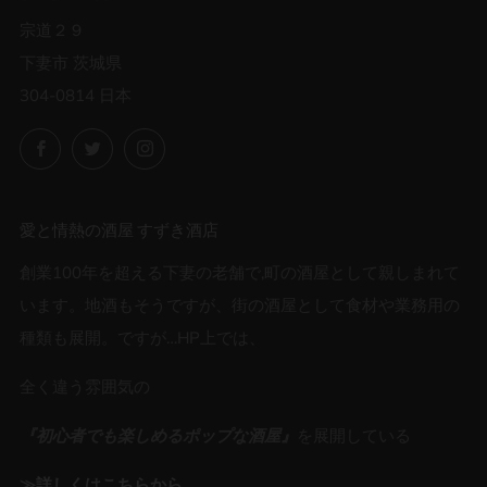
宗道２９
下妻市 茨城県
304-0814 日本
Facebook
Twitter
Instagram
愛と情熱の酒屋 すずき酒店
創業100年を超える下妻の老舗で,町の酒屋として親しまれて
います。地酒もそうですが、街の酒屋として食材や業務用の
種類も展開。ですが…HP上では、
全く違う雰囲気の
『初心者でも楽しめるポップな酒屋』
を展開している
≫詳しくはこちらから