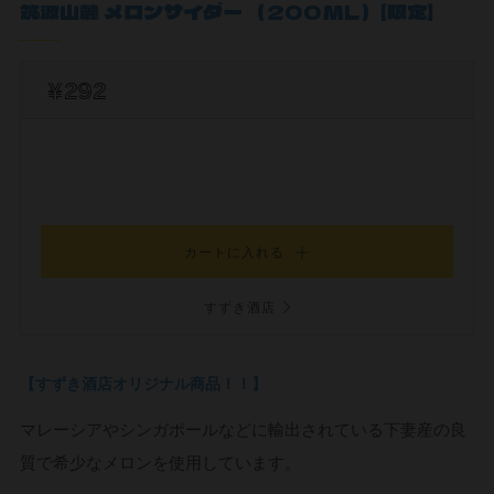
筑波山麓 メロンサイダー （200ML）【限定】
¥292
カートに入れる
すずき酒店
【すずき酒店オリジナル商品！！】
マレーシアやシンガポールなどに輸出されている下妻産の良
質で希少なメロンを使用しています。