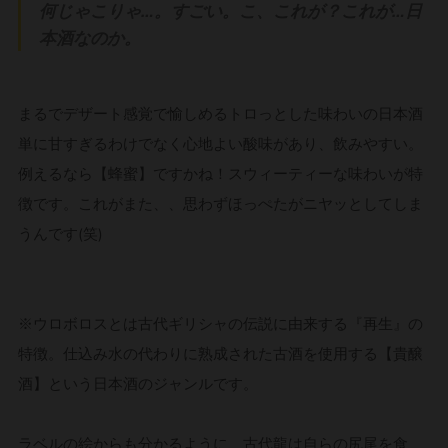
何じゃこりゃ…。すごい。こ、これが？これが…日
本酒なのか。
まるでデザート感覚で愉しめるトロっとした味わいの日本酒
単に甘すぎるわけでなく心地よい酸味があり、飲みやすい。
例えるなら【蜂蜜】ですかね！スウィーティーな味わいが特
徴です。これがまた、、思わずほっぺたがニヤッとしてしま
うんです(笑)
※ウロボロスとは古代ギリシャの伝説に由来する『再生』の
特徴。仕込み水の代わりに熟成された古酒を使用する【貴醸
酒】という日本酒のジャンルです。
ラベルの絵からも分かるように、古代龍は自らの尻尾を食