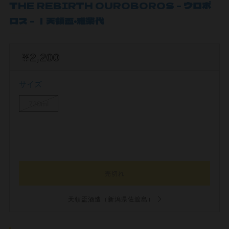
THE REBIRTH OUROBOROS - ウロボ
ロス - ｜天領盃・雅楽代
¥2,200
サイズ
720ml
売切れ
天領盃酒造（新潟県佐渡島）